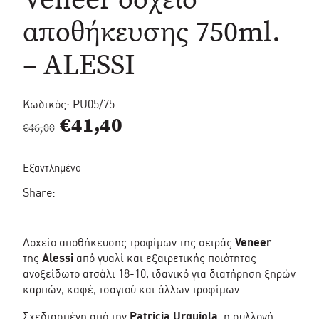
αποθήκευσης 750ml.
– ALESSI
Κωδικός:
PU05/75
Original
Η
€
41,40
€
46,00
price
τρέχουσα
Εξαντλημένο
was:
τιμή
Share:
€46,00.
είναι:
€41,40.
Δοχείο αποθήκευσης τροφίμων της σειράς
Veneer
της
Alessi
από γυαλί και εξαιρετικής ποιότητας
ανοξείδωτο ατσάλι 18-10, ιδανικό για διατήρηση ξηρών
καρπών, καφέ, τσαγιού και άλλων τροφίμων.
Σχεδιασμένη από την
Patricia Urquiola
, η συλλογή