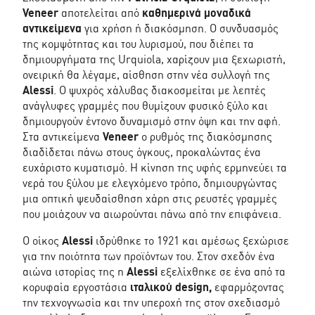
Veneer
αποτελείται από
καθημερινά μοναδικά
αντικείμενα
για χρήση ή διακόσμηση. Ο συνδυασμός
της κομψότητας και του λυρισμού, που διέπει τα
δημιουργήματα της Urquiola, χαρίζουν μια ξεχωριστή,
ονειρική θα λέγαμε, αίσθηση στην νέα συλλογή της
Alessi
. Ο ψυχρός χάλυβας διακοσμείται με λεπτές
ανάγλυφες γραμμές που θυμίζουν φυσικό ξύλο και
δημιουργούν έντονο δυναμισμό στην όψη και την αφή.
Στα αντικείμενα
Veneer
ο ρυθμός της διακόσμησης
διαδίδεται πάνω στους όγκους, προκαλώντας ένα
ευχάριστο κυματισμό. Η κίνηση της υφής ερμηνεύει τα
νερά του ξύλου με ελεγχόμενο τρόπο, δημιουργώντας
μια οπτική ψευδαίσθηση χάρη στις ρευστές γραμμές
που μοιάζουν να αιωρούνται πάνω από την επιφάνεια.
Ο οίκος
Alessi
ιδρύθηκε το 1921 και αμέσως ξεχώρισε
για την ποιότητα των προϊόντων του. Στον σχεδόν ένα
αιώνα ιστορίας της η
Alessi
εξελίχθηκε σε ένα από τα
κορυφαία εργοστάσια
ιταλικού design,
εφαρμόζοντας
την τεχνογνωσία και την υπεροχή της στον σχεδιασμό