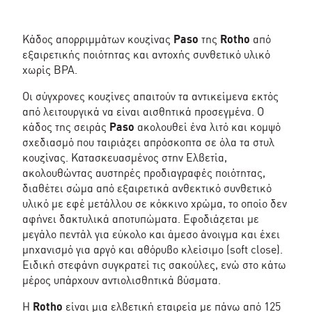
-
Rotho
ποσότητα
Κάδος απορριμμάτων κουζίνας
Paso
της
Rotho
από
εξαιρετικής ποιότητας και αντοχής συνθετικό υλικό
χωρίς BPA.
Οι σύγχρονες κουζίνες απαιτούν τα αντικείμενα εκτός
από λειτουργικά να είναι αισθητικά προσεγμένα. Ο
κάδος της σειράς
Paso
ακολουθεί ένα λιτό και κομψό
σχεδιασμό που ταιριάζει απρόσκοπτα σε όλα τα στυλ
κουζίνας. Κατασκευασμένος στην Ελβετία,
ακολουθώντας αυστηρές προδιαγραφές ποιότητας,
διαθέτει σώμα από εξαιρετικά ανθεκτικό συνθετικό
υλικό με εφέ μετάλλου σε κόκκινο χρώμα, το οποίο δεν
αφήνει δακτυλικά αποτυπώματα. Εφοδιάζεται με
μεγάλο πεντάλ για εύκολο και άμεσο άνοιγμα και έχει
μηχανισμό για αργό και αθόρυβο κλείσιμο (soft close).
Ειδική στεφάνη συγκρατεί τις σακούλες, ενώ στο κάτω
μέρος υπάρχουν αντιολισθητικά βύσματα.
Η
Rotho
είναι μια ελβετική εταιρεία με πάνω από 125