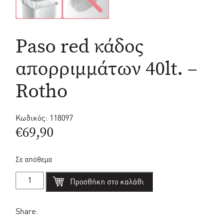
Paso red κάδος
απορριμμάτων 40lt. –
Rotho
Κωδικός:
118097
€
69,90
Σε απόθεμα
Paso
Προσθήκη στο καλάθι
red
κάδος
απορριμμάτων
40lt.
Share: