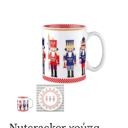
Nutcracker κούπα –