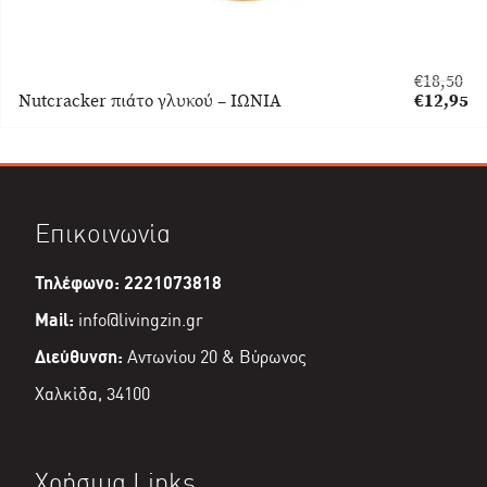
€
18,50
Original
Nutcracker πιάτο γλυκού – ΙΩΝΙΑ
€
12,95
price
Η
was:
τρέχουσα
€18,50.
τιμή
είναι:
€12,95.
Επικοινωνία
Τηλέφωνο: 2221073818
Mail:
info@livingzin.gr
Διεύθυνση:
Αντωνίου 20 & Βύρωνος
Χαλκίδα, 34100
Χρήσιμα Links