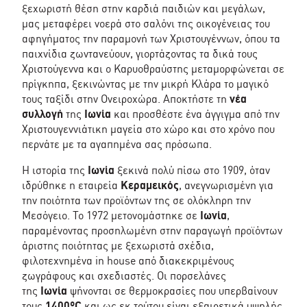
ξεχωριστή θέση στην καρδιά παιδιών και μεγάλων,
μας μεταφέρει νοερά στο σαλόνι της οικογένειας του
αφηγήματος την παραμονή των Χριστουγέννων, όπου τα
παιχνίδια ζωντανεύουν, γιορτάζοντας τα δικά τους
Χριστούγεννα και ο Καρυοθραύστης μεταμορφώνεται σε
πρίγκηπα, ξεκινώντας με την μικρή Κλάρα το μαγικό
τους ταξίδι στην Ονειροχώρα. Αποκτήστε τη
νέα
συλλογή
της
Ιωνία
και προσθέστε ένα άγγιγμα από την
Χριστουγεννιάτικη μαγεία στο χώρο και στο χρόνο που
περνάτε με τα αγαπημένα σας πρόσωπα.
Η ιστορία της
Ιωνία
ξεκινά πολύ πίσω στο 1909, όταν
ιδρύθηκε η εταιρεία
Κεραμεικός
, ανεγνωρισμένη για
την ποιότητα των προϊόντων της σε ολόκληρη την
Μεσόγειο. Το 1972 μετονομάστηκε σε
Ιωνία
,
παραμένοντας προσηλωμένη στην παραγωγή προϊόντων
άριστης ποιότητας με ξεχωριστά σχέδια,
φιλοτεχνημένα in house από διακεκριμένους
ζωγράφους και σχεδιαστές. Οι πορσελάνες
της
Ιωνία
ψήνονται σε θερμοκρασίες που υπερβαίνουν
τους
1400ºC
και ως εκ τούτου είναι εξαιρετικά υψηλής