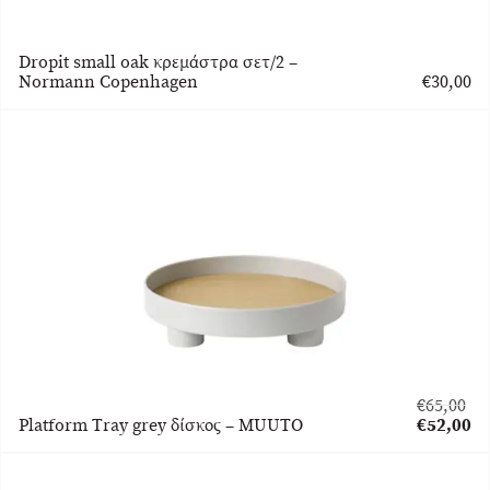
Dropit small oak κρεμάστρα σετ/2 –
Normann Copenhagen
€
30,00
€
65,00
Original
Platform Tray grey δίσκος – MUUTO
€
52,00
price
Η
was:
τρέχουσα
€65,00.
τιμή