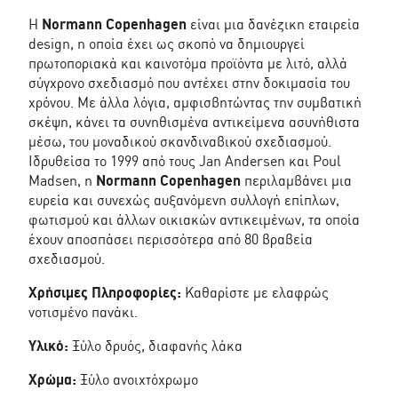
Η
Normann Copenhagen
είναι μια δανέζικη εταιρεία
design, η οποία έχει ως σκοπό να δημιουργεί
πρωτοποριακά και καινοτόμα προϊόντα με λιτό, αλλά
σύγχρονο σχεδιασμό που αντέχει στην δοκιμασία του
χρόνου. Με άλλα λόγια, αμφισβητώντας την συμβατική
σκέψη, κάνει τα συνηθισμένα αντικείμενα ασυνήθιστα
μέσω, του μοναδικού σκανδιναβικού σχεδιασμού.
Ιδρυθείσα το 1999 από τους Jan Andersen και Poul
Madsen, η
Normann Copenhagen
περιλαμβάνει μια
ευρεία και συνεχώς αυξανόμενη συλλογή επίπλων,
φωτισμού και άλλων οικιακών αντικειμένων, τα οποία
έχουν αποσπάσει περισσότερα από 80 βραβεία
σχεδιασμού.
Χρήσιμες Πληροφορίες:
Καθαρίστε με ελαφρώς
νοτισμένο πανάκι.
Υλικό:
Ξύλο δρυός, διαφανής λάκα
Χρώμα:
Ξύλο ανοιχτόχρωμο