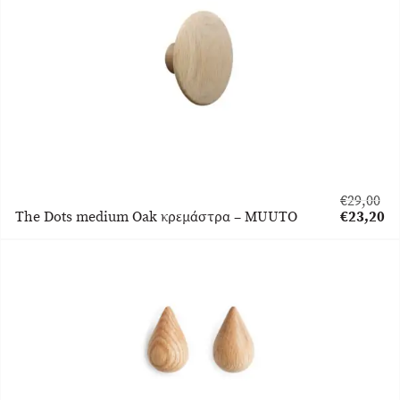
€
29,00
Original
The Dots medium Oak κρεμάστρα – MUUTO
€
23,20
price
Η
was:
τρέχουσα
€29,00.
τιμή
είναι:
€23,20.