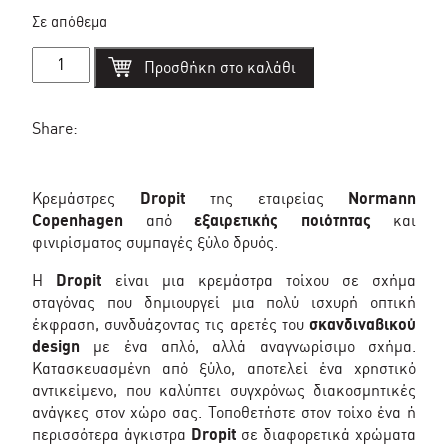
Σε απόθεμα
Dropit
Προσθήκη στο καλάθι
large
oak
κρεμάστρα
σετ/2
Share:
-
Normann
Copenhagen
ποσότητα
Κρεμάστρες
Dropit
της εταιρείας
Normann
Copenhagen
από
εξαιρετικής ποιότητας
και
φινιρίσματος συμπαγές ξύλο δρυός.
Η
Dropit
είναι μια κρεμάστρα τοίχου σε σχήμα
σταγόνας που δημιουργεί μια πολύ ισχυρή οπτική
έκφραση, συνδυάζοντας τις αρετές του
σκανδιναβικού
design
με ένα απλό, αλλά αναγνωρίσιμο σχήμα.
Κατασκευασμένη από ξύλο, αποτελεί ένα χρηστικό
αντικείμενο, που καλύπτει συγχρόνως διακοσμητικές
ανάγκες στον χώρο σας. Τοποθετήστε στον τοίχο ένα ή
περισσότερα άγκιστρα
Dropit
σε διαφορετικά χρώματα