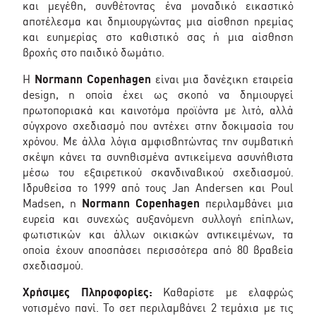
και μεγέθη, συνθέτοντας ένα μοναδικό εικαστικό
αποτέλεσμα και δημιουργώντας μια αίσθηση ηρεμίας
και ευημερίας στο καθιστικό σας ή μια αίσθηση
βροχής στο παιδικό δωμάτιο.
Η
Normann Copenhagen
είναι μια δανέζικη εταιρεία
design, η οποία έχει ως σκοπό να δημιουργεί
πρωτοποριακά και καινοτόμα προϊόντα με λιτό, αλλά
σύγχρονο σχεδιασμό που αντέχει στην δοκιμασία του
χρόνου. Με άλλα λόγια αμφισβητώντας την συμβατική
σκέψη κάνει τα συνηθισμένα αντικείμενα ασυνήθιστα
μέσω του εξαιρετικού σκανδιναβικού σχεδιασμού.
Ιδρυθείσα το 1999 από τους Jan Andersen και Poul
Madsen, η
Normann Copenhagen
περιλαμβάνει μια
ευρεία και συνεχώς αυξανόμενη συλλογή επίπλων,
φωτιστικών και άλλων οικιακών αντικειμένων, τα
οποία έχουν αποσπάσει περισσότερα από 80 βραβεία
σχεδιασμού.
Χρήσιμες Πληροφορίες:
Καθαρίστε με ελαφρώς
νοτισμένο πανί. Το σετ περιλαμβάνει 2 τεμάχια με τις