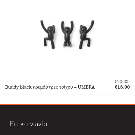
€
20,00
Original
Buddy black κρεμάστρες τοίχου – UMBRA
€
18,00
price
Η
was:
τρέχουσα
€20,00.
τιμή
είναι:
€18,00.
Επικοινωνία