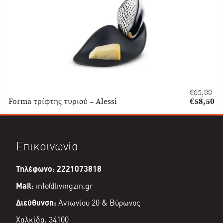
€
65,00
Original
Forma τρίφτης τυριού – Alessi
€
58,50
price
Η
was:
τρέχουσα
€65,00.
τιμή
είναι:
Επικοινωνία
€58,50.
Τηλέφωνο: 2221073818
Mail:
info@livingzin.gr
Διεύθυνση:
Αντωνίου 20 & Βύρωνος
Χαλκίδα, 34100