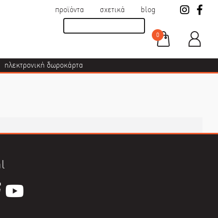
προϊόντα
σχετικά
blog
0
ηλεκτρονική δωροκάρτα
l