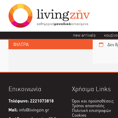
new arrivals
κουζίνα
ΦΙΛΤΡΑ
Δεν β
Επικοινωνία
Χρήσιμα Links
Τηλέφωνο: 2221073818
Όροι και προϋποθέσεις
Τρόποι αποστολής
Mail:
info@livingzin.gr
Πολιτική επιστροφών
Cookies