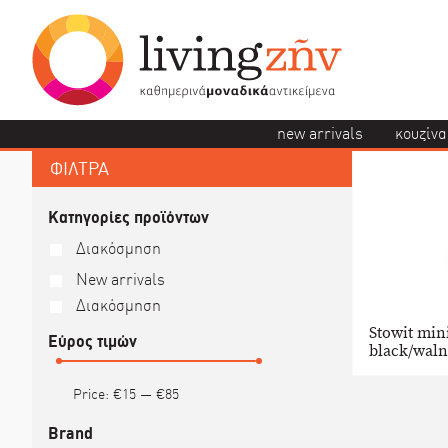
new arrivals
κουζίνα
ΦΙΛΤΡΑ
Κατηγορίες προϊόντων
Διακόσμηση
New arrivals
Διακόσμηση
Stowit mi
Εύρος τιμών
black/wal
Price:
€15
—
€85
Brand