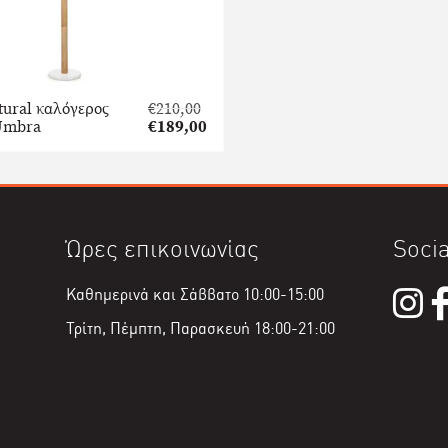
tural καλόγερος
€
210,00
Original
Umbra
€
189,00
price
Η
was:
τρέχουσα
€210,00.
τιμή
είναι:
€189,00.
Ώρες επικοινωνίας
Socia
Καθημερινά και Σάββατο 10:00-15:00
Τρίτη, Πέμπτη, Παρασκευή 18:00-21:00