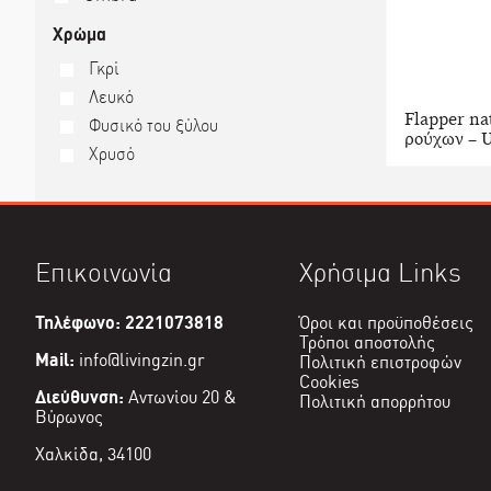
Χρώμα
Γκρί
Λευκό
Flapper na
Φυσικό του ξύλου
ρούχων – 
Χρυσό
Επικοινωνία
Χρήσιμα Links
Τηλέφωνο: 2221073818
Όροι και προϋποθέσεις
Τρόποι αποστολής
Mail:
info@livingzin.gr
Πολιτική επιστροφών
Cookies
Διεύθυνση:
Αντωνίου 20 &
Πολιτική απορρήτου
Βύρωνος
Χαλκίδα, 34100