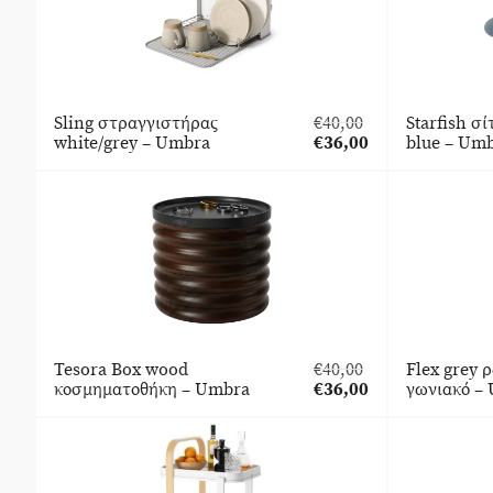
Sling στραγγιστήρας
€
40,00
Starfish σί
Original
white/grey – Umbra
€
36,00
blue – Um
price
Η
was:
τρέχουσα
€40,00.
τιμή
είναι:
€36,00.
Tesora Box wood
€
40,00
Flex grey 
Original
κοσμηματοθήκη – Umbra
€
36,00
γωνιακό –
price
Η
was:
τρέχουσα
€40,00.
τιμή
είναι:
€36,00.