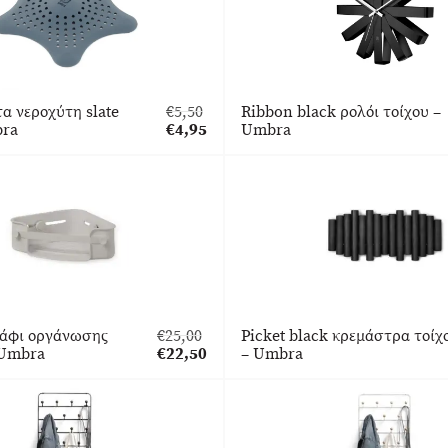
τα νεροχύτη slate
€
5,50
Ribbon black ρολόι τοίχου –
Original
bra
€
4,95
Umbra
price
Η
was:
τρέχουσα
€5,50.
τιμή
είναι:
€4,95.
ράφι οργάνωσης
€
25,00
Picket black κρεμάστρα τοίχ
Original
 Umbra
€
22,50
– Umbra
price
Η
was:
τρέχουσα
€25,00.
τιμή
είναι:
€22,50.