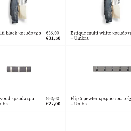
lti black κρεμάστρα
€
35,00
Estique multi white κρεμάστ
Original
€
31,50
– Umbra
price
Η
was:
τρέχουσα
€35,00.
τιμή
είναι:
€31,50.
ftwood κρεμάστρα
€
30,00
Flip 5 pewter κρεμάστρα τοί
Original
Umbra
€
27,00
– Umbra
price
Η
was:
τρέχουσα
€30,00.
τιμή
είναι:
€27,00.