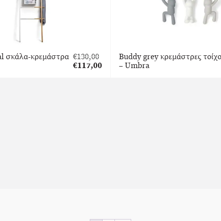
al σκάλα-κρεμάστρα
€
130,00
Buddy grey κρεμάστρες τοίχ
Original
€
117,00
– Umbra
price
Η
was:
τρέχουσα
€130,00.
τιμή
είναι:
€117,00.