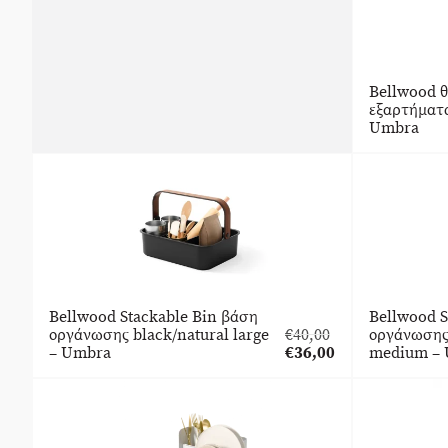
Bellwood θ
εξαρτήματα
Umbra
Bellwood Stackable Bin βάση
Bellwood S
οργάνωσης black/natural large
€
40,00
οργάνωσης
Original
– Umbra
€
36,00
medium –
price
Η
was:
τρέχουσα
€40,00.
τιμή
είναι:
€36,00.