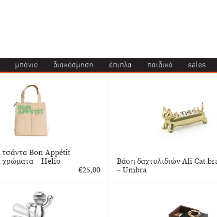
μπάνιο
διακόσμηση
έπιπλα
παιδικό
sales
 τσάντα Bon Appétit
 χρώματα – Helio
Βάση δαχτυλιδιών Ali Cat br
€
25,00
– Umbra