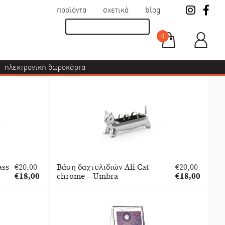
προϊόντα
σχετικά
blog
0
ηλεκτρονική δωροκάρτα
ass
€
20,00
Βάση δαχτυλιδιών Ali Cat
€
20,00
Original
Original
€
18,00
chrome – Umbra
€
18,00
price
Η
price
Η
was:
τρέχουσα
was:
τρέχουσα
€20,00.
τιμή
€20,00.
τιμή
είναι:
είναι:
€18,00.
€18,00.