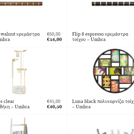
ht walnut κρεμάστρα
€
60,00
Flip 8 espresso κρεμάστρα
Original
Umbra
€
54,00
τοίχου – Umbra
price
Η
was:
τρέχουσα
€60,00.
τιμή
είναι:
€54,00.
s clear
€
45,00
Luna black πολυκορνίζα τοί
Original
θήκη – Umbra
€
40,50
– Umbra
price
Η
was:
τρέχουσα
€45,00.
τιμή
είναι:
€40,50.