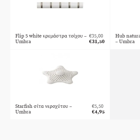
Flip 5 white κρεμάστρα τοίχου –
€
35,00
Hub natur
Original
Umbra
€
31,50
– Umbra
price
Η
was:
τρέχουσα
€35,00.
τιμή
είναι:
€31,50.
Starfish σίτα νεροχύτου –
€
5,50
Original
Umbra
€
4,95
price
Η
was:
τρέχουσα
€5,50.
τιμή
είναι:
€4,95.