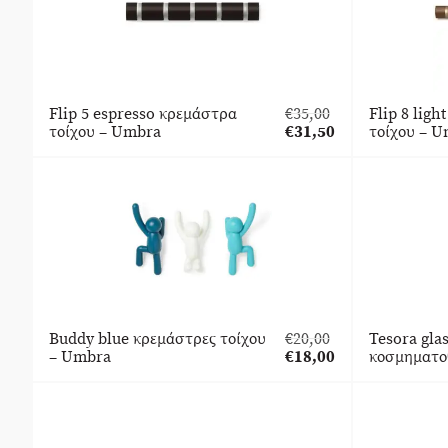
Flip 5 espresso κρεμάστρα
€
35,00
Flip 8 lig
Original
τοίχου – Umbra
€
31,50
τοίχου – 
price
Η
was:
τρέχουσα
€35,00.
τιμή
είναι:
€31,50.
Buddy blue κρεμάστρες τοίχου
€
20,00
Tesora glas
Original
– Umbra
€
18,00
κοσμηματο
price
Η
was:
τρέχουσα
€20,00.
τιμή
είναι:
€18,00.