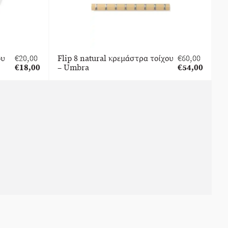
ου
€
20,00
Flip 8 natural κρεμάστρα τοίχου
€
60,00
Original
Original
€
18,00
– Umbra
€
54,00
price
Η
price
Η
was:
τρέχουσα
was:
τρέχουσα
€20,00.
τιμή
€60,00.
τιμή
είναι:
είναι:
€18,00.
€54,00.