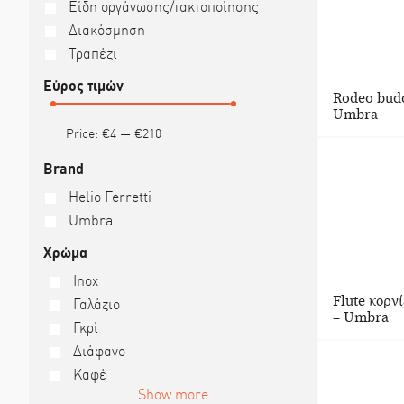
πολλαπλές
Είδη οργάνωσης/τακτοποίησης
παραλλαγές.
Διακόσμηση
Οι
Τραπέζι
επιλογές
μπορούν
Εύρος τιμών
να
Rodeo budd
επιλεγούν
Umbra
στη
Price:
€4
—
€210
σελίδα
του
προϊόντος
Brand
Helio Ferretti
Umbra
Χρώμα
Inox
Flute κορν
Γαλάζιο
– Umbra
Γκρί
Διάφανο
Καφέ
Show more