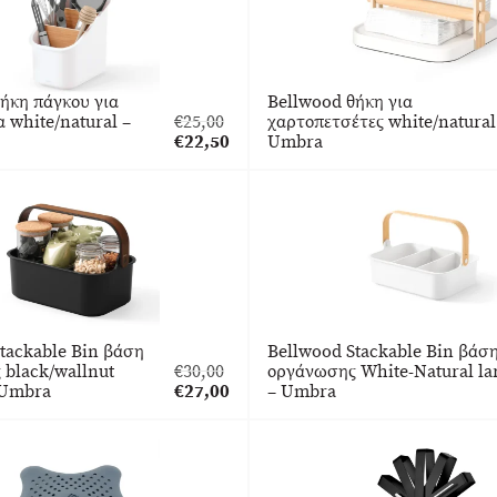
ήκη πάγκου για
Bellwood θήκη για
 white/natural –
€
25,00
χαρτοπετσέτες white/natural
Original
€
22,50
Umbra
price
Η
was:
τρέχουσα
€25,00.
τιμή
είναι:
€22,50.
tackable Bin βάση
Bellwood Stackable Bin βάσ
 black/wallnut
€
30,00
οργάνωσης White-Natural la
Original
 Umbra
€
27,00
– Umbra
price
Η
was:
τρέχουσα
€30,00.
τιμή
είναι:
€27,00.