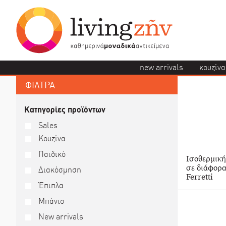
new arrivals
κουζίνα
ΦΙΛΤΡΑ
Κατηγορίες προϊόντων
Sales
Κουζίνα
Παιδικό
Ισοθερμική
σε διάφορα
Διακόσμηση
Ferretti
Έπιπλα
Αυτό
Μπάνιο
το
προϊόν
New arrivals
έχει