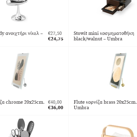
y ανοιχτήρι νίκελ –
€
27,50
Stowit mini κοσμηματοθήκη
Original
€
24,75
black/walnut – Umbra
price
Η
was:
τρέχουσα
€27,50.
τιμή
είναι:
€24,75.
ίζα chrome 20x25cm.
€
40,00
Flute κορνίζα brass 20x25cm.
Original
€
36,00
Umbra
price
Η
was:
τρέχουσα
€40,00.
τιμή
είναι:
€36,00.