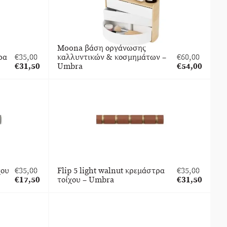
Moona βάση οργάνωσης
ρα
€
35,00
καλλυντικών & κοσμημάτων –
€
60,00
Original
Original
€
31,50
Umbra
€
54,00
price
Η
price
Η
was:
τρέχουσα
was:
τρέχουσα
€35,00.
τιμή
€60,00.
τιμή
είναι:
είναι:
€31,50.
€54,00.
χου
€
35,00
Flip 5 light walnut κρεμάστρα
€
35,00
Original
Original
€
17,50
τοίχου – Umbra
€
31,50
price
Η
price
Η
was:
τρέχουσα
was:
τρέχουσα
€35,00.
τιμή
€35,00.
τιμή
είναι:
είναι:
€17,50.
€31,50.