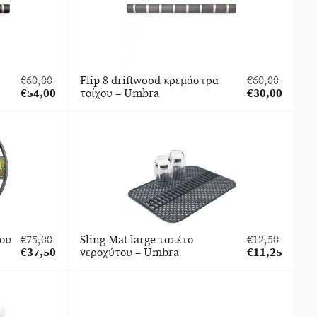
€
60,00
Flip 8 driftwood κρεμάστρα
€
60,00
Original
Original
€
54,00
τοίχου – Umbra
€
30,00
price
Η
price
Η
was:
τρέχουσα
was:
τρέχουσα
€60,00.
τιμή
€60,00.
τιμή
είναι:
είναι:
€54,00.
€30,00.
χου
€
75,00
Sling Mat large ταπέτο
€
12,50
Original
Original
€
37,50
νεροχύτου – Umbra
€
11,25
price
Η
price
Η
was:
τρέχουσα
was:
τρέχουσα
€75,00.
τιμή
€12,50.
τιμή
είναι:
είναι:
€37,50.
€11,25.