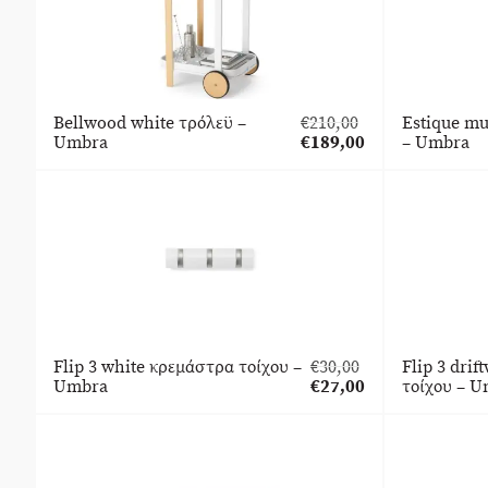
Bellwood white τρόλεϋ –
€
210,00
Estique mu
Original
Umbra
€
189,00
– Umbra
price
Η
was:
τρέχουσα
€210,00.
τιμή
είναι:
€189,00.
Flip 3 white κρεμάστρα τοίχου –
€
30,00
Flip 3 dri
Original
Umbra
€
27,00
τοίχου – 
price
Η
was:
τρέχουσα
€30,00.
τιμή
είναι:
€27,00.