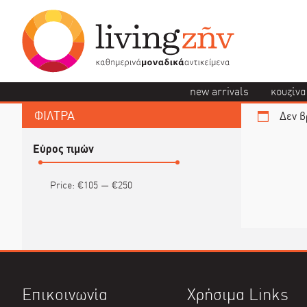
new arrivals
κουζίνα
ΦΙΛΤΡΑ
Δεν β
Εύρος τιμών
Price:
€105
—
€250
Επικοινωνία
Χρήσιμα Links