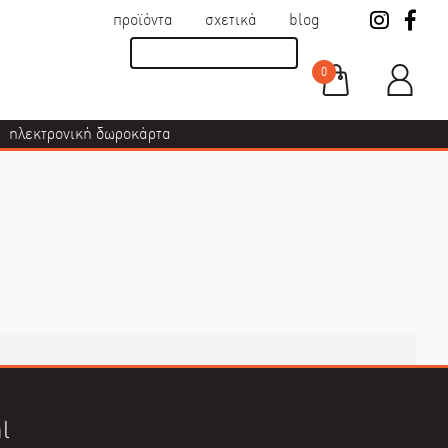
προϊόντα
σχετικά
blog
0
ηλεκτρονική δωροκάρτα
l