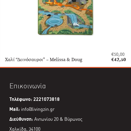
€
50,00
Original
Χαλί “Δεινόσαυροι” – Melissa & Doug
€
42,50
price
Η
was:
τρέχουσα
€50,00.
τιμή
είναι:
Επικοινωνία
€42,50.
Τηλέφωνο: 2221073818
Mail:
info@livingzin.gr
Διεύθυνση:
Αντωνίου 20 & Βύρωνος
Χαλκίδα, 34100