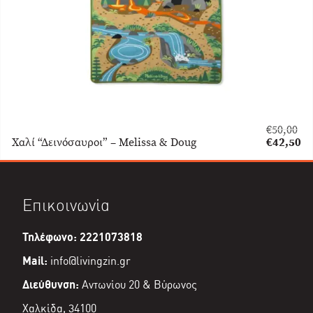
€
50,00
Original
Χαλί “Δεινόσαυροι” – Melissa & Doug
€
42,50
price
Η
was:
τρέχουσα
€50,00.
τιμή
είναι:
Επικοινωνία
€42,50.
Τηλέφωνο: 2221073818
Mail:
info@livingzin.gr
Διεύθυνση:
Αντωνίου 20 & Βύρωνος
Χαλκίδα, 34100