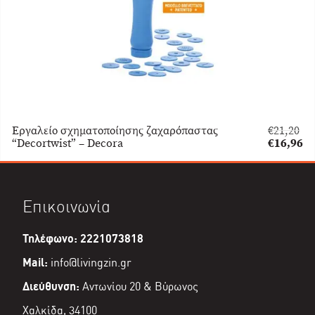
Εργαλείο σχηματοποίησης ζαχαρόπαστας
€
21,20
Original
“Decortwist” – Decora
€
16,96
price
Η
was:
τρέχουσα
€21,20.
τιμή
είναι:
Επικοινωνία
€16,96.
Τηλέφωνο: 2221073818
Mail:
info@livingzin.gr
Διεύθυνση:
Αντωνίου 20 & Βύρωνος
Χαλκίδα, 34100