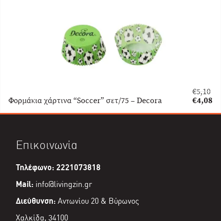
€
5,10
Original
Φορμάκια χάρτινα “Soccer” σετ/75 – Decora
€
4,08
price
Η
was:
τρέχου
€5,10.
τιμή
είναι:
Επικοινωνία
€4,08.
Τηλέφωνο: 2221073818
Mail:
info@livingzin.gr
Διεύθυνση:
Αντωνίου 20 & Βύρωνος
Χαλκίδα, 34100