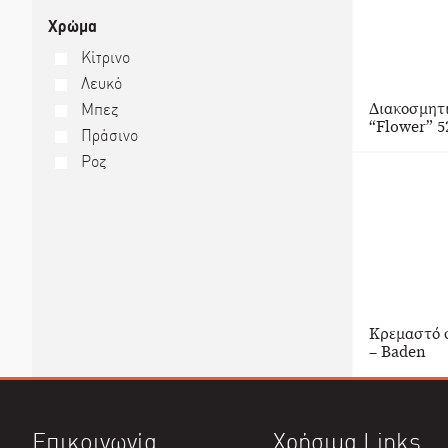
Χρώμα
Κίτρινο
Λευκό
Διακοσμητ
Μπεζ
“Flower” 5
Πράσινο
Ροζ
Κρεμαστό σ
– Baden
Επικοινωνία
Χρήσιμα Links