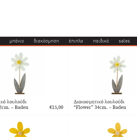
μπάνιο
διακόσμηση
έπιπλα
παιδικό
sales
ικό λουλούδι
Διακοσμητικό λουλούδι
2cm. – Baden
€
15,00
“Flower” 34cm. – Baden