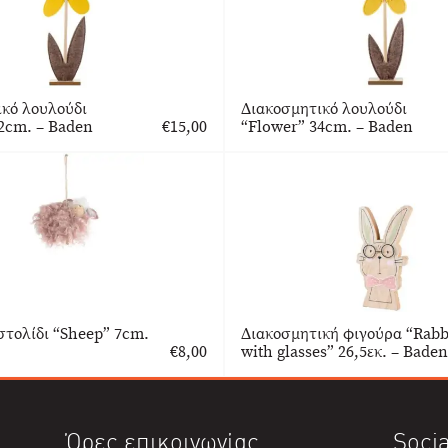
ικό λουλούδι
Διακοσμητικό λουλούδι
2cm. – Baden
€
15,00
“Flower” 34cm. – Baden
τολίδι “Sheep” 7cm.
Διακοσμητική φιγούρα “Rabb
€
8,00
with glasses” 26,5εκ. – Baden
Ώρες επικοινωνίας
Socia