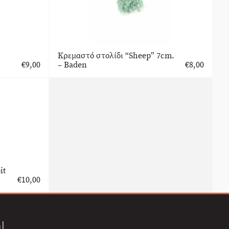
Κρεμαστό στολίδι “Sheep” 7cm.
€
9,00
– Baden
€
8,00
it
€
10,00
l