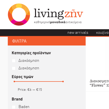
new arrivals
κουζίνα
ΦΙΛΤΡΑ
Κατηγορίες προϊόντων
Διακόσμηση
Διακόσμηση
Εύρος τιμών
Διακοσμητ
“Flower” 5
Price:
€6
—
€15
Brand
Baden