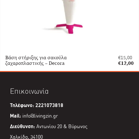
Βάση στήριξης για σακούλα
€
15,00
Original
ζαχαροπλαστικής – Decora
€
12,00
price
Η
was:
τρέχουσα
€15,00.
τιμή
είναι:
Επικοινωνία
€12,00.
Τηλέφωνο: 2221073818
Mail:
info@livingzin.gr
Διεύθυνση:
Αντωνίου 20 & Βύρωνος
Χαλκίδα, 34100