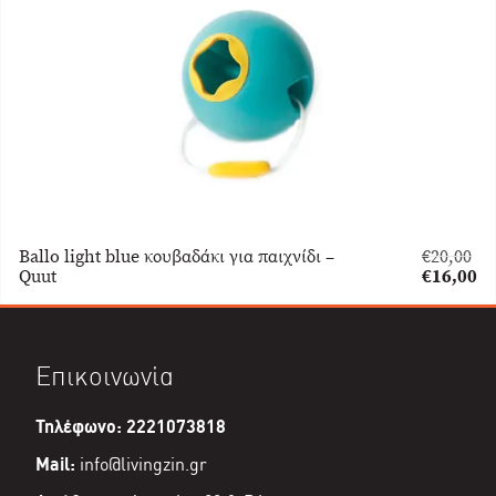
είναι:
€4,00.
Ballo light blue κουβαδάκι για παιχνίδι –
€
20,00
Original
Quut
€
16,00
price
Η
was:
τρέχουσα
€20,00.
τιμή
είναι:
Επικοινωνία
€16,00.
Τηλέφωνο: 2221073818
Mail:
info@livingzin.gr