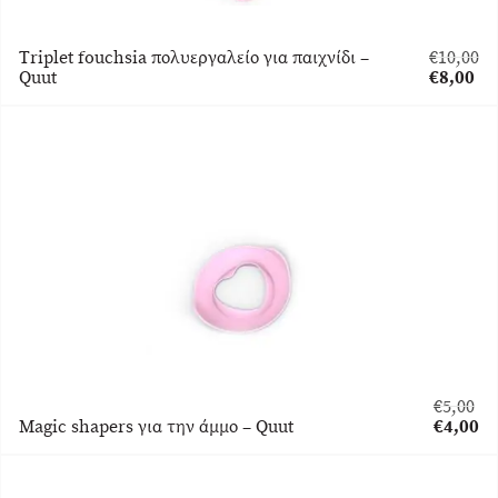
Triplet fouchsia πολυεργαλείο για παιχνίδι –
€
10,00
Original
Quut
€
8,00
price
Η
was:
τρέχουσ
€10,00.
τιμή
είναι:
€8,00.
€
5,00
Original
Magic shapers για την άμμο – Quut
€
4,00
price
Η
was:
τρέχου
€5,00.
τιμή