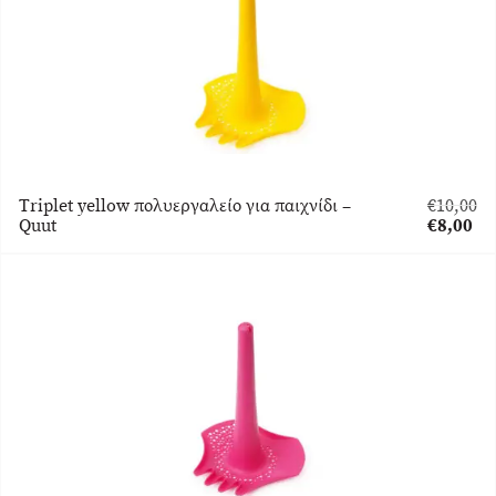
Triplet yellow πολυεργαλείο για παιχνίδι –
€
10,00
Original
Quut
€
8,00
price
Η
was:
τρέχουσ
€10,00.
τιμή
είναι:
€8,00.