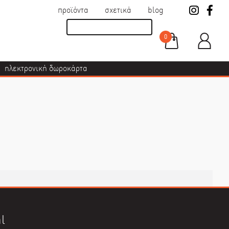
προϊόντα
σχετικά
blog
0
ηλεκτρονική δωροκάρτα
l