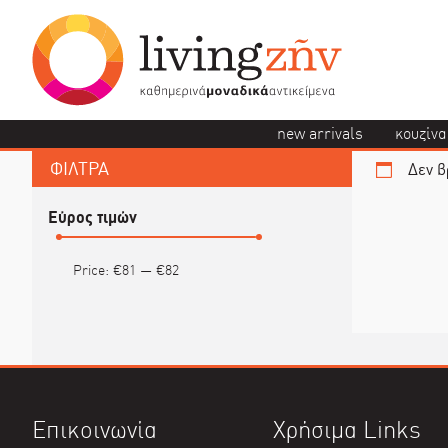
new arrivals
κουζίνα
ΦΙΛΤΡΑ
Δεν β
Εύρος τιμών
Price:
€81
—
€82
Επικοινωνία
Χρήσιμα Links