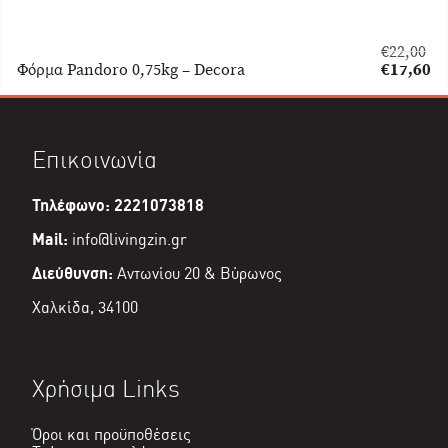
€
22,00
Original
Φόρμα Pandoro 0,75kg – Decora
€
17,60
price
Η
was:
τρέχουσα
€22,00.
τιμή
είναι:
Επικοινωνία
€17,60.
Τηλέφωνο: 2221073818
Mail:
info@livingzin.gr
Διεύθυνση:
Αντωνίου 20 & Βύρωνος
Χαλκίδα, 34100
Χρήσιμα Links
Όροι και προϋποθέσεις