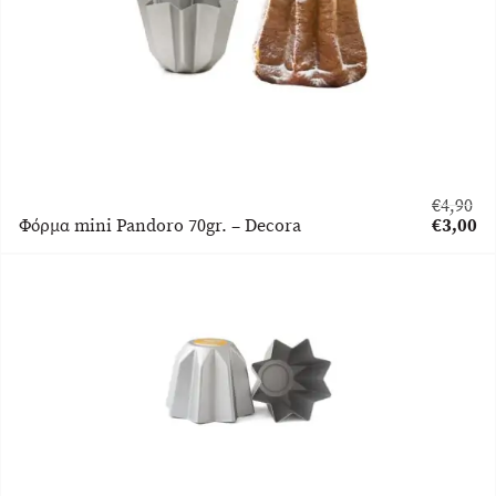
€
4,90
Original
Φόρμα mini Pandoro 70gr. – Decora
€
3,00
price
Η
was:
τρέχου
€4,90.
τιμή
είναι:
€3,00.