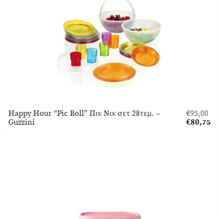
Happy Hour “Pic Boll” Πικ Νικ σετ 28τεμ. –
€
95,00
Original
Guzzini
€
80,75
price
Η
was:
τρέχουσα
€95,00.
τιμή
είναι:
€80,75.