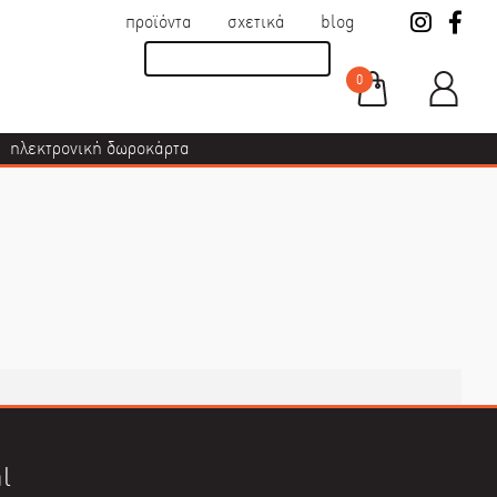
προϊόντα
σχετικά
blog
0
ηλεκτρονική δωροκάρτα
l