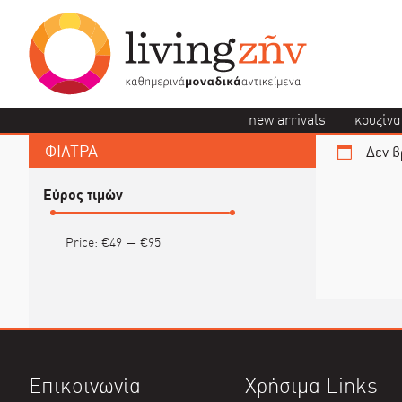
new arrivals
κουζίνα
ΦΙΛΤΡΑ
Δεν β
Εύρος τιμών
Price:
€49
—
€95
Επικοινωνία
Χρήσιμα Links