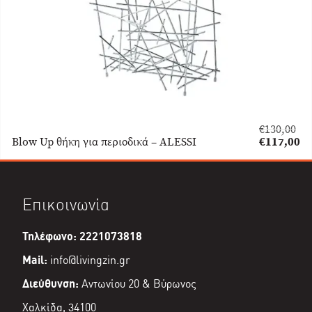
€
130,00
Original
Blow Up θήκη για περιοδικά – ALESSI
€
117,00
price
Η
was:
τρέχουσα
€130,00.
τιμή
είναι:
Επικοινωνία
€117,00.
Τηλέφωνο: 2221073818
Mail:
info@livingzin.gr
Διεύθυνση:
Αντωνίου 20 & Βύρωνος
Χαλκίδα, 34100