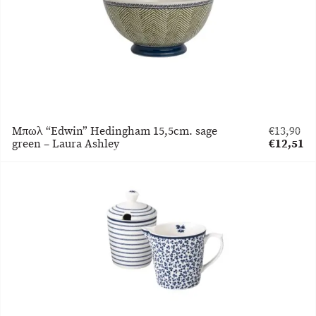
Μπωλ “Edwin” Hedingham 15,5cm. sage
€
13,90
Original
green – Laura Ashley
€
12,51
price
Η
was:
τρέχουσα
€13,90.
τιμή
είναι:
€12,51.