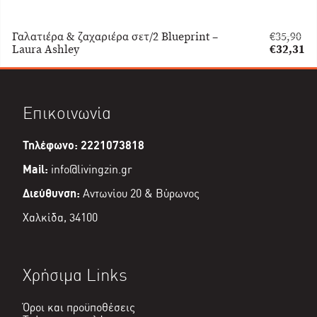
Γαλατιέρα & ζαχαριέρα σετ/2 Blueprint –
€
35,90
Original
Laura Ashley
€
32,31
price
Η
was:
τρέχουσα
€35,90.
τιμή
είναι:
Επικοινωνία
€32,31.
Τηλέφωνο: 2221073818
Mail:
info@livingzin.gr
Διεύθυνση:
Αντωνίου 20 & Βύρωνος
Χαλκίδα, 34100
Χρήσιμα Links
Όροι και προϋποθέσεις