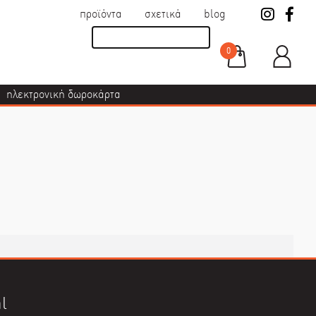
προϊόντα
σχετικά
blog
0
ηλεκτρονική δωροκάρτα
l