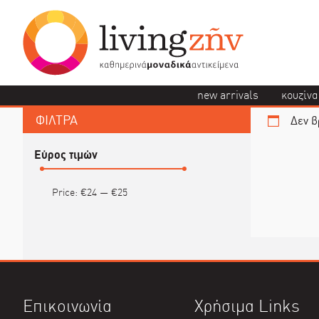
new arrivals
κουζίνα
ΦΙΛΤΡΑ
Δεν β
Εύρος τιμών
Price:
€24
—
€25
Επικοινωνία
Χρήσιμα Links