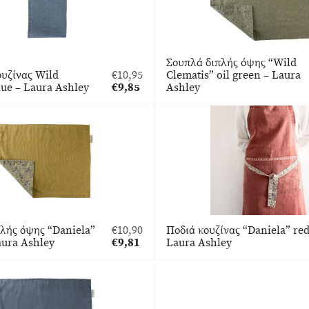
Σουπλά διπλής όψης “Wild
υζίνας Wild
€
10,95
Clematis” oil green – Laura
Original
lue – Laura Ashley
€
9,85
Ashley
price
Η
was:
τρέχουσα
€10,95.
τιμή
είναι:
€9,85.
λής όψης “Daniela”
€
10,90
Ποδιά κουζίνας “Daniela” red
Original
aura Ashley
€
9,81
Laura Ashley
price
Η
was:
τρέχουσα
€10,90.
τιμή
είναι:
€9,81.