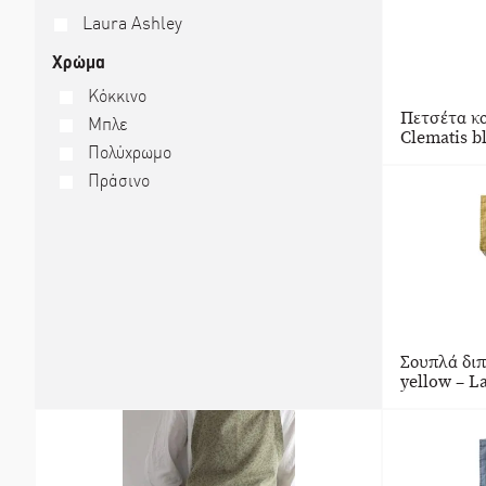
Laura Ashley
Χρώμα
Κόκκινο
Πετσέτα κο
Μπλε
Clematis b
Πολύχρωμο
Πράσινο
Σουπλά διπ
yellow – L