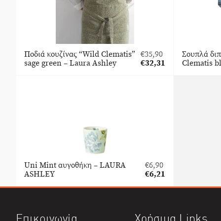
Ποδιά κουζίνας “Wild Clematis”
€
35,90
Σουπλά δι
Original
sage green – Laura Ashley
€
32,31
Clematis b
price
Η
was:
τρέχουσα
€35,90.
τιμή
είναι:
€32,31.
Uni Mint αυγοθήκη – LAURA
€
6,90
Original
ASHLEY
€
6,21
price
Η
was:
τρέχουσα
€6,90.
τιμή
είναι:
Επικοινωνία
Χρήσιμα Links
€6,21.