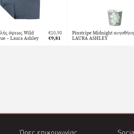
πλής όψεως Wild
€
10,90
Pinstripe Midnight αυγοθήκη
Original
lue – Laura Ashley
€
9,81
LAURA ASHLEY
price
Η
was:
τρέχουσα
€10,90.
τιμή
είναι:
€9,81.
Ώρες επικοινωνίας
Socia