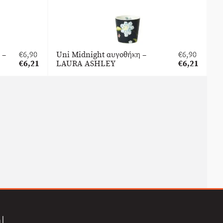
 –
€
6,90
Uni Midnight αυγοθήκη –
€
6,90
Original
Original
€
6,21
LAURA ASHLEY
€
6,21
price
Η
price
Η
was:
τρέχουσα
was:
τρέχουσα
€6,90.
τιμή
€6,90.
τιμή
είναι:
είναι:
€6,21.
€6,21.
l