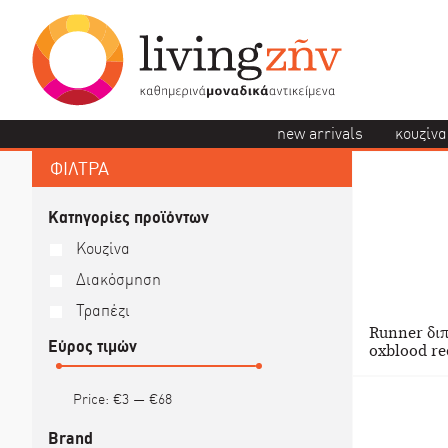
new arrivals
κουζίνα
ΦΙΛΤΡΑ
Κατηγορίες προϊόντων
Κουζίνα
Διακόσμηση
Τραπέζι
Runner δι
Εύρος τιμών
oxblood re
Price:
€3
—
€68
Brand