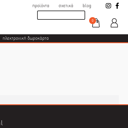
προϊόντα
σχετικά
blog
0
ηλεκτρονική δωροκάρτα
l