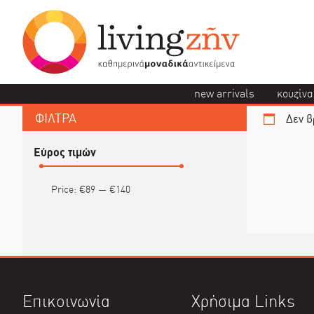
new arrivals
κουζίνα
ΦΙΛΤΡΑ
Δεν β
Εύρος τιμών
Price:
€89
—
€140
Επικοινωνία
Χρήσιμα Links