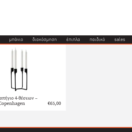
μπάνιο
διακόσμηση
έπιπλα
παιδικό
sales
οπήγιο 4-θέσεων –
Copenhagen
€
65,00