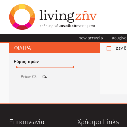
new arrivals
κουζίνα
ΦΙΛΤΡΑ
Δεν β
Εύρος τιμών
Price:
€3
—
€4
Επικοινωνία
Χρήσιμα Links