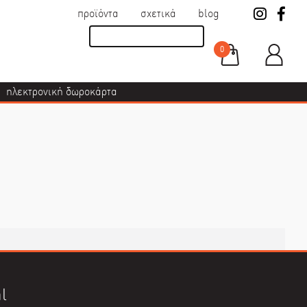
προϊόντα
σχετικά
blog
0
ηλεκτρονική δωροκάρτα
l