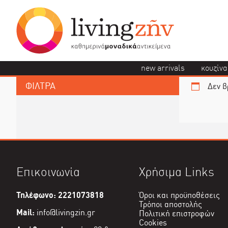
new arrivals
κουζίνα
ΦΙΛΤΡΑ
Δεν β
Επικοινωνία
Χρήσιμα Links
Τηλέφωνο: 2221073818
Όροι και προϋποθέσεις
Τρόποι αποστολής
Mail:
info@livingzin.gr
Πολιτική επιστροφών
Cookies