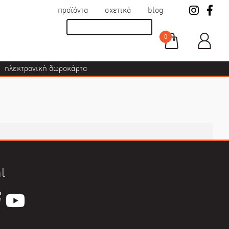
προϊόντα
σχετικά
blog
0
ηλεκτρονική δωροκάρτα
l