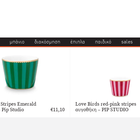
μπάνιο
διακόσμηση
έπιπλα
παιδικό
sales
 Stripes Emerald
Love Birds red-pink stripes
 Pip Studio
€
11,10
αυγοθήκη – PIP STUDIO