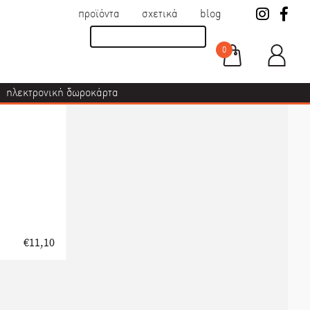
προϊόντα
σχετικά
blog
0
ηλεκτρονική δωροκάρτα
€
11,10