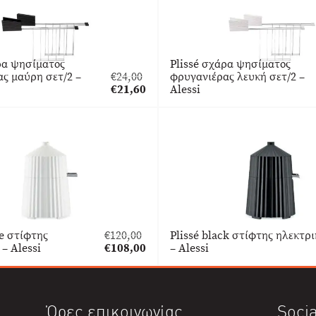
ρα ψησίματος
Plissé σχάρα ψησίματος
ς μαύρη σετ/2 –
€
24,00
φρυγανιέρας λευκή σετ/2 –
Original
€
21,60
Alessi
price
Η
was:
τρέχουσα
€24,00.
τιμή
είναι:
€21,60.
te στίφτης
€
120,00
Plissé black στίφτης ηλεκτρι
Original
 – Alessi
€
108,00
– Alessi
price
Η
was:
τρέχουσα
€120,00.
τιμή
είναι:
Ώρες επικοινωνίας
Socia
€108,00.