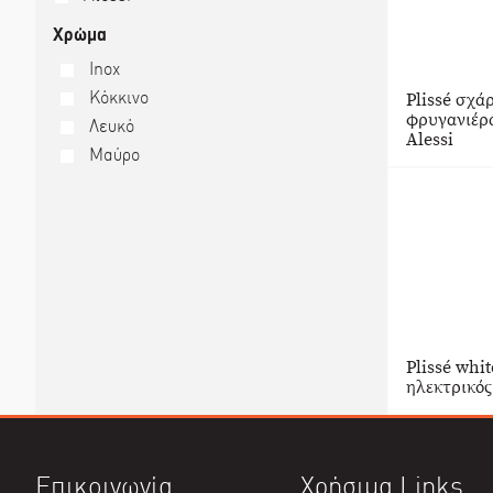
Χρώμα
Inox
Κόκκινο
Plissé σχά
φρυγανιέρα
Λευκό
Alessi
Μαύρο
Plissé whi
ηλεκτρικός
Επικοινωνία
Χρήσιμα Links