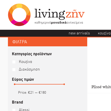
new arrivals
κουζίνα
ΦΙΛΤΡΑ
Κατηγορίες προϊόντων
Κουζίνα
Διακόσμηση
Εύρος τιμών
Plissé whit
Price:
€21
—
€180
Brand
Alessi