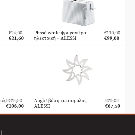
€
24,00
Plissé white φρυγανιέρα
€
110,00
Original
Original
€
21,60
ηλεκτρική – ALESSI
€
99,00
price
Η
price
Η
was:
τρέχουσα
was:
τρέχουσα
€24,00.
τιμή
€110,00.
τιμή
είναι:
είναι:
€21,60.
€99,00.
κός
€
120,00
Augh! βάση κατσαρόλας –
€
75,00
Original
Original
€
108,00
ALESSI
€
67,50
price
Η
price
Η
was:
τρέχουσα
was:
τρέχουσα
€120,00.
τιμή
€75,00.
τιμή
είναι:
είναι:
l
€108,00.
€67,50.