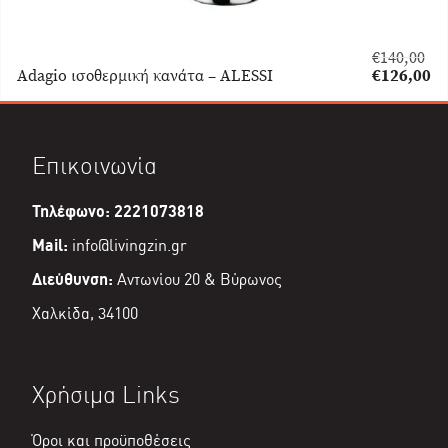
€
140,00
Original
Adagio ισοθερμική κανάτα – ALESSI
€
126,00
price
Η
was:
τρέχουσα
€140,00.
τιμή
είναι:
Επικοινωνία
€126,00.
Τηλέφωνο: 2221073818
Mail:
info@livingzin.gr
Διεύθυνση:
Αντωνίου 20 & Βύρωνος
Χαλκίδα, 34100
Χρήσιμα Links
Όροι και προϋποθέσεις