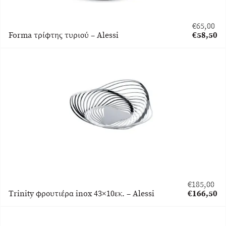
€
65,00
Original
Forma τρίφτης τυριού – Alessi
€
58,50
price
Η
was:
τρέχουσα
€65,00.
τιμή
είναι:
€58,50.
€
185,00
Original
Trinity φρουτιέρα inox 43×10εκ. – Alessi
€
166,50
price
Η
was:
τρέχουσα
€185,00.
τιμή