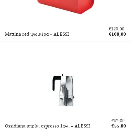
€
120,00
Original
Mattina red ψωμιέρα – ALESSI
€
108,00
price
Η
was:
τρέχουσα
€120,00.
τιμή
είναι:
€108,00.
€
62,00
Original
Ossidiana μπρίκι espresso 1φλ. – ALESSI
€
55,80
price
Η