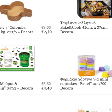
Ταψί αντικολλητικό
τινη “Colomba
€
9,00
Bake&Cook 41cm. x 27cm. –
Original
1kg. σετ/5 – Decora
€
7,20
Decora
price
Η
was:
τρέχουσα
€9,00.
τιμή
είναι:
€7,20.
Φορμάκια χάρτινα για mini
“Μούμια &
€
5,50
cupcakes “Pastel” σετ/200 –
Original
in” σετ/2 – Decora
€
4,40
Decora
price
Η
was:
τρέχουσα
€5,50.
τιμή
είναι:
€4,40.