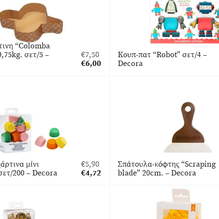
τινη “Colomba
,75kg. σετ/5 –
€
7,50
Κουπ-πατ “Robot” σετ/4 –
Original
€
6,00
Decora
price
Η
was:
τρέχουσα
€7,50.
τιμή
είναι:
€6,00.
άρτινα μίνι
€
5,90
Σπάτουλα-κόφτης “Scraping
Original
σετ/200 – Decora
€
4,72
blade” 20cm. – Decora
price
Η
was:
τρέχουσα
€5,90.
τιμή
είναι:
€4,72.