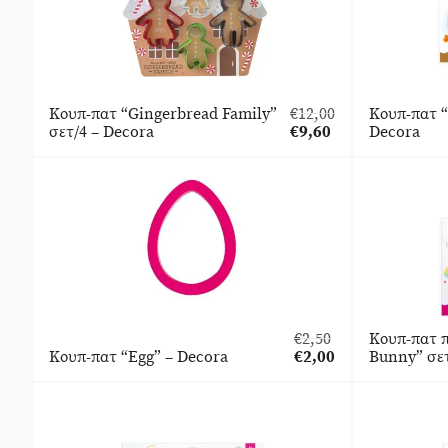
Κουπ-πατ “Gingerbread Family”
€
12,00
Κουπ-πατ “
Original
σετ/4 – Decora
€
9,60
Decora
price
Η
was:
τρέχουσα
€12,00.
τιμή
είναι:
€9,60.
€
2,50
Κουπ-πατ 
Original
Κουπ-πατ “Egg” – Decora
€
2,00
Bunny” σετ
price
Η
was:
τρέχουσα
€2,50.
τιμή
είναι:
€2,00.