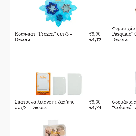
Φόρμα χάρ
Κουπ-πατ “Frozen” σετ/3 –
€
5,90
Pasquale” 0
Original
Decora
€
4,72
Decora
price
Η
was:
τρέχουσα
€5,90.
τιμή
είναι:
€4,72.
Σπάτουλα λείανσης ζαχ/κης
€
5,30
Φορμάκια χ
Original
σετ/2 – Decora
€
4,24
“Colored” 
price
Η
was:
τρέχουσα
€5,30.
τιμή
είναι:
€4,24.