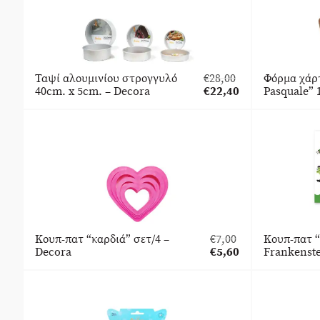
Ταψί αλουμινίου στρογγυλό
€
28,00
Φόρμα χάρ
Original
40cm. x 5cm. – Decora
€
22,40
Pasquale” 
price
Η
was:
τρέχουσα
€28,00.
τιμή
είναι:
€22,40.
Κουπ-πατ “καρδιά” σετ/4 –
€
7,00
Κουπ-πατ 
Original
Decora
€
5,60
Frankenste
price
Η
was:
τρέχουσα
€7,00.
τιμή
είναι:
€5,60.