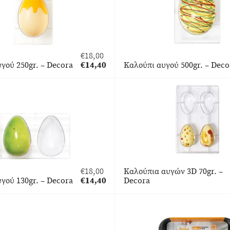
€
18,00
Original
γού 250gr. – Decora
€
14,40
Καλούπι αυγού 500gr. – Deco
price
Η
was:
τρέχουσα
€18,00.
τιμή
είναι:
€14,40.
€
18,00
Καλούπια αυγών 3D 70gr. –
Original
γού 130gr. – Decora
€
14,40
Decora
price
Η
was:
τρέχουσα
€18,00.
τιμή
είναι:
€14,40.