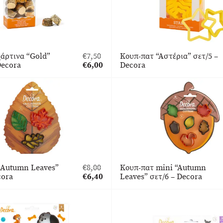
άρτινα “Gold”
€
7,50
Κουπ-πατ “Αστέρια” σετ/5 –
Original
Decora
€
6,00
Decora
price
Η
was:
τρέχουσα
€7,50.
τιμή
είναι:
€6,00.
“Autumn Leaves”
€
8,00
Κουπ-πατ mini “Autumn
Original
cora
€
6,40
Leaves” σετ/6 – Decora
price
Η
was:
τρέχουσα
€8,00.
τιμή
είναι:
€6,40.