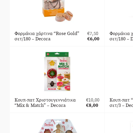
Φορμάκια χάρτινα “Rose Gold”
€
7,50
Φορμάκια χ
Original
σετ/180 – Decora
€
6,00
σετ/180 – 
price
Η
was:
τρέχουσα
€7,50.
τιμή
είναι:
€6,00.
Κουπ-πατ Χριστουγεννιάτικα
€
10,00
Κουπ-πατ 
Original
“Mix & Match” – Decora
€
8,00
σετ/3 – De
price
Η
was:
τρέχουσα
€10,00.
τιμή
είναι:
€8,00.