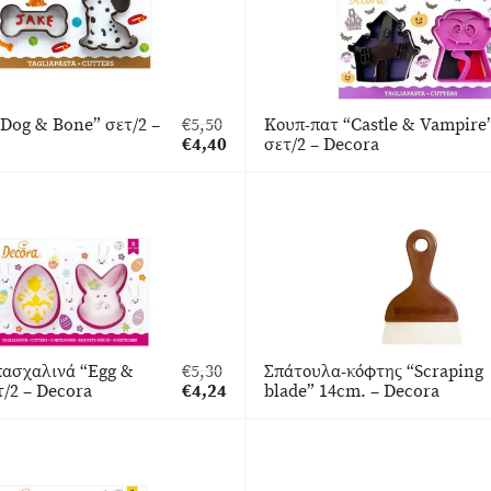
Dog & Bone” σετ/2 –
€
5,50
Κουπ-πατ “Castle & Vampire
Original
€
4,40
σετ/2 – Decora
price
Η
was:
τρέχουσα
€5,50.
τιμή
είναι:
€4,40.
πασχαλινά “Egg &
€
5,30
Σπάτουλα-κόφτης “Scraping
Original
/2 – Decora
€
4,24
blade” 14cm. – Decora
price
Η
was:
τρέχουσα
€5,30.
τιμή
είναι:
€4,24.