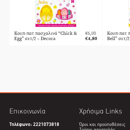
Κουπ-πατ πασχαλινά “Chick &
€
6,00
Κουπ-πατ 
Original
Egg” σετ/2 – Decora
€
4,80
Bell” σετ/
price
Η
was:
τρέχουσα
€6,00.
τιμή
είναι:
€4,80.
Επικοινωνία
Χρήσιμα Links
Τηλέφωνο: 2221073818
Όροι και προϋποθέσεις
Τρόποι αποστολής