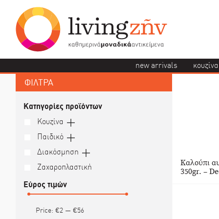
new arrivals
κουζίνα
ΦΙΛΤΡΑ
Κατηγορίες προϊόντων
Κουζίνα
Παιδικό
Διακόσμηση
Καλούπι α
Ζαχαροπλαστική
350gr. – D
Εύρος τιμών
Price:
€2
—
€56