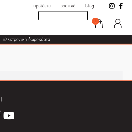
προϊόντα
σχετικά
blog
0
ηλεκτρονική δωροκάρτα
l