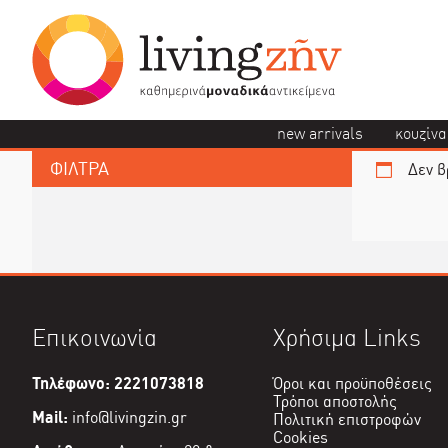
new arrivals
κουζίνα
ΦΙΛΤΡΑ
Δεν β
Επικοινωνία
Χρήσιμα Links
Τηλέφωνο: 2221073818
Όροι και προϋποθέσεις
Τρόποι αποστολής
Mail:
info@livingzin.gr
Πολιτική επιστροφών
Cookies