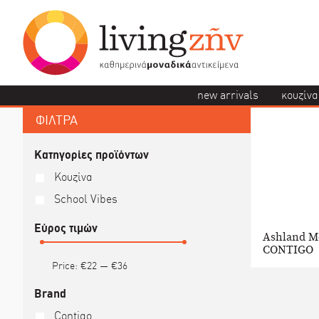
new arrivals
κουζίνα
ΦΙΛΤΡΑ
Κατηγορίες προϊόντων
Κουζίνα
School Vibes
Εύρος τιμών
Ashland M
CONTIGO
Price:
€22
—
€36
Brand
Contigo