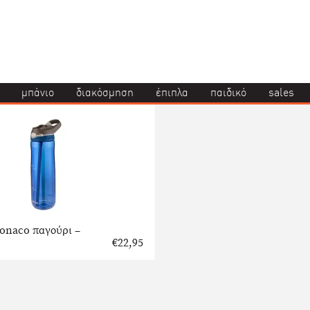
μπάνιο
διακόσμηση
έπιπλα
παιδικό
sales
onaco παγούρι –
€
22,95