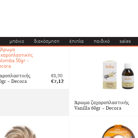
μπάνιο
διακόσμηση
έπιπλα
παιδικό
sales
αροπλαστικής
€
8,90
Original
0gr – Decora
€
7,12
price
Η
was:
τρέχουσα
€8,90.
τιμή
Άρωμα ζαχαροπλαστικής
είναι:
Vanilla 60gr – Decora
€7,12.