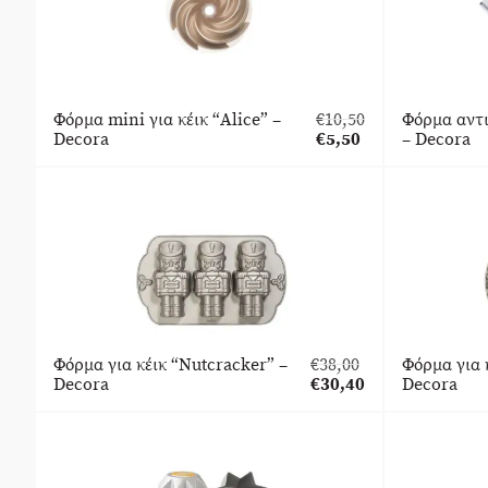
Φόρμα mini για κέικ “Alice” –
€
10,50
Φόρμα αντι
Original
Decora
€
5,50
– Decora
price
Η
was:
τρέχουσα
€10,50.
τιμή
είναι:
€5,50.
Φόρμα για κέικ “Nutcracker” –
€
38,00
Φόρμα για 
Original
Decora
€
30,40
Decora
price
Η
was:
τρέχουσα
€38,00.
τιμή
είναι:
€30,40.