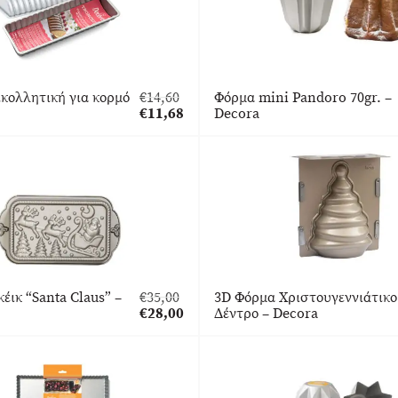
κολλητική για κορμό
€
14,60
Φόρμα mini Pandoro 70gr. –
Original
€
11,68
Decora
price
Η
was:
τρέχουσα
€14,60.
τιμή
είναι:
€11,68.
κέικ “Santa Claus” –
€
35,00
3D Φόρμα Χριστουγεννιάτικο
Original
€
28,00
Δέντρο – Decora
price
Η
was:
τρέχουσα
€35,00.
τιμή
είναι:
€28,00.