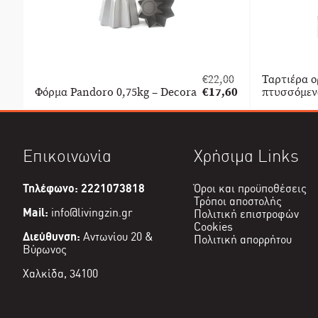
€
22,00
Ταρτιέρα ο
Original
Φόρμα Pandoro 0,75kg – Decora
€
17,60
πτυσσόμεν
price
Η
was:
τρέχουσα
€22,00.
τιμή
είναι:
Επικοινωνία
Χρήσιμα Links
€17,60.
Τηλέφωνο: 2221073818
Όροι και προϋποθέσεις
Τρόποι αποστολής
Mail:
info@livingzin.gr
Πολιτική επιστροφών
Cookies
Διεύθυνση:
Αντωνίου 20 &
Πολιτική απορρήτου
Βύρωνος
Χαλκίδα, 34100