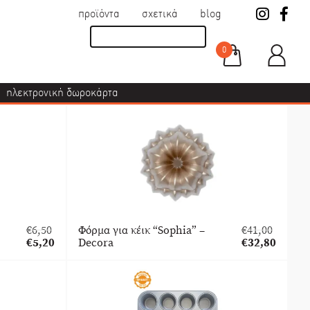
προϊόντα
σχετικά
blog
0
ηλεκτρονική δωροκάρτα
€
6,50
Φόρμα για κέικ “Sophia” –
€
41,00
Original
Original
€
5,20
Decora
€
32,80
price
Η
price
Η
was:
τρέχουσα
was:
τρέχουσα
€6,50.
τιμή
€41,00.
τιμή
είναι:
είναι:
€5,20.
€32,80.