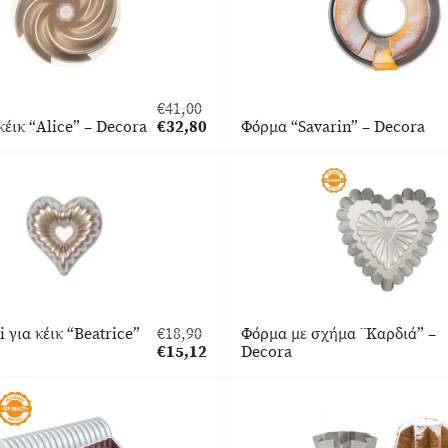
€
41,00
Original
κέικ “Alice” – Decora
€
32,80
Φόρμα “Savarin” – Decora
price
Η
was:
τρέχουσα
€41,00.
τιμή
είναι:
€32,80.
 για κέικ “Beatrice”
€
18,90
Φόρμα με σχήμα ¨Καρδιά” –
Original
€
15,12
Decora
price
Η
was:
τρέχουσα
€18,90.
τιμή
είναι:
€15,12.