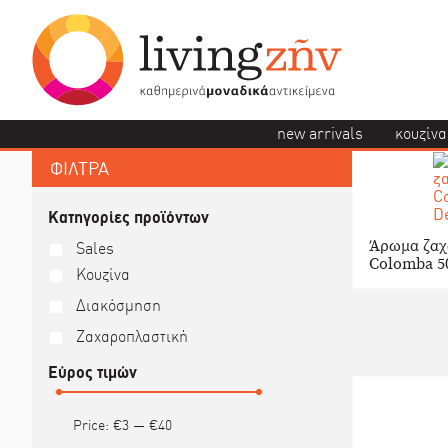
new arrivals
κουζίνα
ΦΙΛΤΡΑ
Κατηγορίες προϊόντων
Άρωμα ζαχ
Sales
Colomba 5
Κουζίνα
Διακόσμηση
Ζαχαροπλαστική
Εύρος τιμών
Price:
€3
—
€40