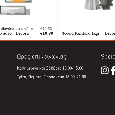
ρθογώνια στενή με
€
13,50
Original
ο πάτο – Decora
€
10,80
Φόρμα Pandoro 1kgr. – Deco
price
Η
was:
τρέχουσα
€13,50.
τιμή
είναι:
Ώρες επικοινωνίας
Socia
€10,80.
Καθημερινά και Σάββατο 10:00-15:00
Τρίτη, Πέμπτη, Παρασκευή 18:00-21:00