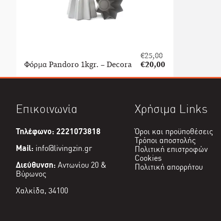
€
25,00
Original
Φόρμα Pandoro 1kgr. – Decora
€
20,00
price
Η
was:
τρέχουσα
€25,00.
τιμή
είναι:
Επικοινωνία
Χρήσιμα Links
€20,00.
Τηλέφωνο: 2221073818
Όροι και προϋποθέσεις
Τρόποι αποστολής
Mail:
info@livingzin.gr
Πολιτική επιστροφών
Cookies
Διεύθυνση:
Αντωνίου 20 &
Πολιτική απορρήτου
Βύρωνος
Χαλκίδα, 34100