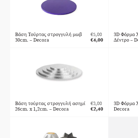
Βάση Τούρτας στρογγυλή μωβ
€
5,00
3D Φόρμα 
Original
30cm. – Decora
€
4,00
Δέντρο – D
price
Η
was:
τρέχουσα
€5,00.
τιμή
είναι:
€4,00.
Βάση τούρτας στρογγυλή ασημί
€
3,00
3D Φόρμα 
Original
26cm. x 1,2cm. – Decora
€
2,40
Decora
price
Η
was:
τρέχουσα
€3,00.
τιμή
είναι:
€2,40.