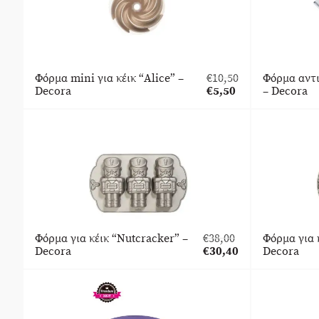
Φόρμα mini για κέικ “Alice” –
€
10,50
Φόρμα αντι
Original
Decora
€
5,50
– Decora
price
Η
was:
τρέχουσα
€10,50.
τιμή
είναι:
€5,50.
Φόρμα για κέικ “Nutcracker” –
€
38,00
Φόρμα για 
Original
Decora
€
30,40
Decora
price
Η
was:
τρέχουσα
€38,00.
τιμή
είναι:
€30,40.