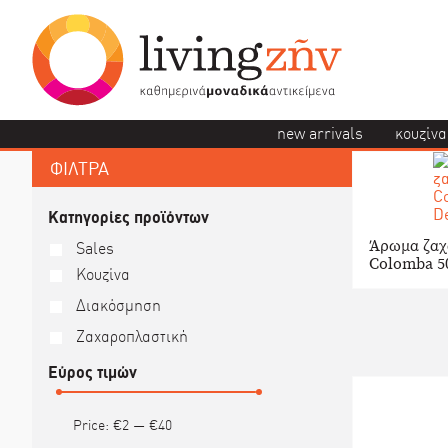
new arrivals
κουζίνα
ΦΙΛΤΡΑ
Κατηγορίες προϊόντων
Άρωμα ζαχ
Sales
Colomba 5
Κουζίνα
Διακόσμηση
Ζαχαροπλαστική
Εύρος τιμών
Price:
€2
—
€40