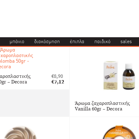
μπάνιο
διακόσμηση
έπιπλα
παιδικό
sales
αροπλαστικής
€
8,90
Original
0gr – Decora
€
7,12
price
Η
was:
τρέχουσα
€8,90.
τιμή
Άρωμα ζαχαροπλαστικής
είναι:
Vanilla 60gr – Decora
€7,12.