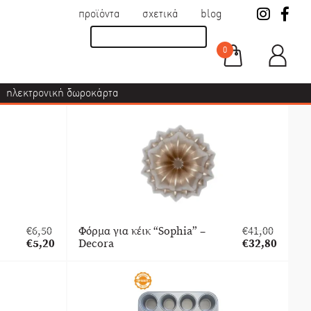
προϊόντα
σχετικά
blog
0
ηλεκτρονική δωροκάρτα
€
6,50
Φόρμα για κέικ “Sophia” –
€
41,00
Original
Original
€
5,20
Decora
€
32,80
price
Η
price
Η
was:
τρέχουσα
was:
τρέχουσα
€6,50.
τιμή
€41,00.
τιμή
είναι:
είναι:
€5,20.
€32,80.