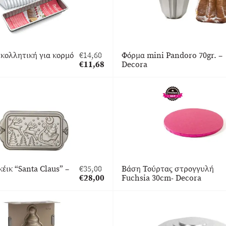
κολλητική για κορμό
€
14,60
Φόρμα mini Pandoro 70gr. –
Original
€
11,68
Decora
price
Η
was:
τρέχουσα
€14,60.
τιμή
είναι:
€11,68.
κέικ “Santa Claus” –
€
35,00
Βάση Τούρτας στρογγυλή
Original
€
28,00
Fuchsia 30cm- Decora
price
Η
was:
τρέχουσα
€35,00.
τιμή
είναι:
€28,00.