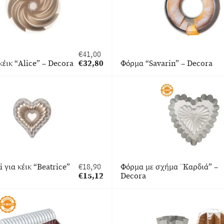
€
41,00
Original
κέικ “Alice” – Decora
€
32,80
Φόρμα “Savarin” – Decora
price
Η
was:
τρέχουσα
€41,00.
τιμή
είναι:
€32,80.
 για κέικ “Beatrice”
€
18,90
Φόρμα με σχήμα ¨Καρδιά” –
Original
€
15,12
Decora
price
Η
was:
τρέχουσα
€18,90.
τιμή
είναι:
€15,12.