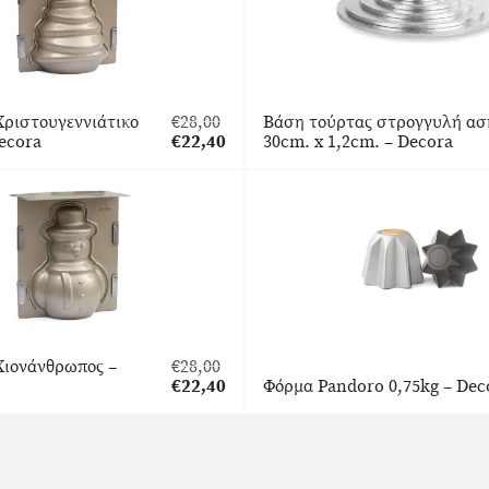
Χριστουγεννιάτικο
€
28,00
Βάση τούρτας στρογγυλή ασ
Original
ecora
€
22,40
30cm. x 1,2cm. – Decora
price
Η
was:
τρέχουσα
€28,00.
τιμή
είναι:
€22,40.
Χιονάνθρωπος –
€
28,00
Original
€
22,40
Φόρμα Pandoro 0,75kg – Dec
price
Η
was:
τρέχουσα
€28,00.
τιμή
είναι:
€22,40.