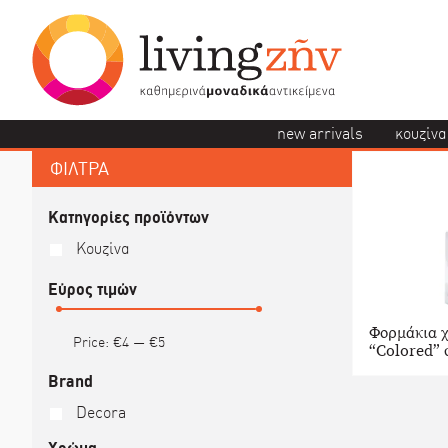
new arrivals
κουζίνα
ΦΙΛΤΡΑ
Κατηγορίες προϊόντων
Κουζίνα
Εύρος τιμών
Φορμάκια χ
Price:
€4
—
€5
“Colored” 
Brand
Decora