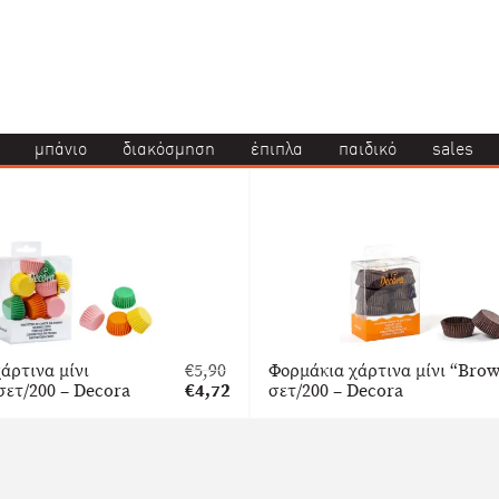
μπάνιο
διακόσμηση
έπιπλα
παιδικό
sales
άρτινα μίνι
€
5,90
Φορμάκια χάρτινα μίνι “Bro
Original
σετ/200 – Decora
€
4,72
σετ/200 – Decora
price
Η
was:
τρέχουσα
€5,90.
τιμή
είναι:
€4,72.