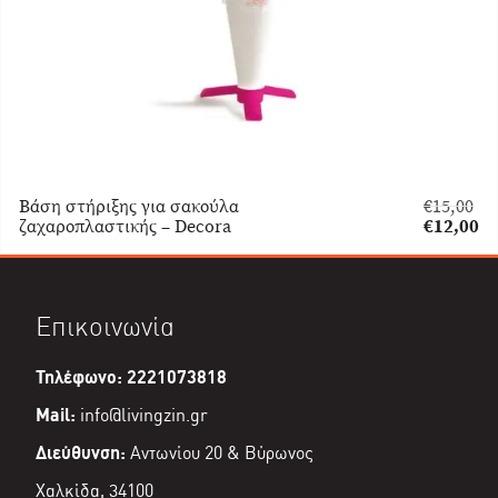
Βάση στήριξης για σακούλα
€
15,00
Original
ζαχαροπλαστικής – Decora
€
12,00
price
Η
was:
τρέχουσα
€15,00.
τιμή
είναι:
Επικοινωνία
€12,00.
Τηλέφωνο: 2221073818
Mail:
info@livingzin.gr
Διεύθυνση:
Αντωνίου 20 & Βύρωνος
Χαλκίδα, 34100