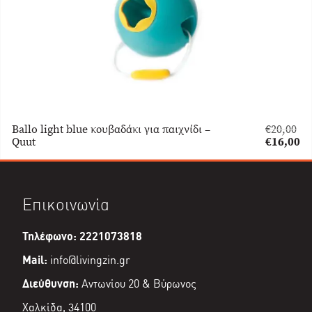
Ballo light blue κουβαδάκι για παιχνίδι –
€
20,00
Original
Quut
€
16,00
price
Η
was:
τρέχουσα
€20,00.
τιμή
είναι:
Επικοινωνία
€16,00.
Τηλέφωνο: 2221073818
Mail:
info@livingzin.gr
Διεύθυνση:
Αντωνίου 20 & Βύρωνος
Χαλκίδα, 34100