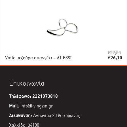
€
29,00
Original
Voile μεζούρα σπαγγέτι – ALESSI
€
26,10
price
Η
was:
τρέχουσα
€29,00.
τιμή
είναι:
Επικοινωνία
€26,10.
Τηλέφωνο: 2221073818
Mail:
info@livingzin.gr
Διεύθυνση:
Αντωνίου 20 & Βύρωνος
Χαλκίδα, 34100