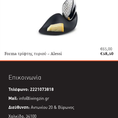
€
65,00
Original
Forma τρίφτης τυριού – Alessi
€
58,50
price
Η
was:
τρέχουσα
€65,00.
τιμή
είναι:
Επικοινωνία
€58,50.
Τηλέφωνο: 2221073818
Mail:
info@livingzin.gr
Διεύθυνση:
Αντωνίου 20 & Βύρωνος
Χαλκίδα, 34100