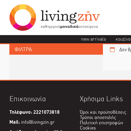
new arrivals
κουζίνα
ΦΙΛΤΡΑ
Δεν β
Επικοινωνία
Χρήσιμα Links
Τηλέφωνο: 2221073818
Όροι και προϋποθέσεις
Τρόποι αποστολής
Mail:
info@livingzin.gr
Πολιτική επιστροφών
Cookies