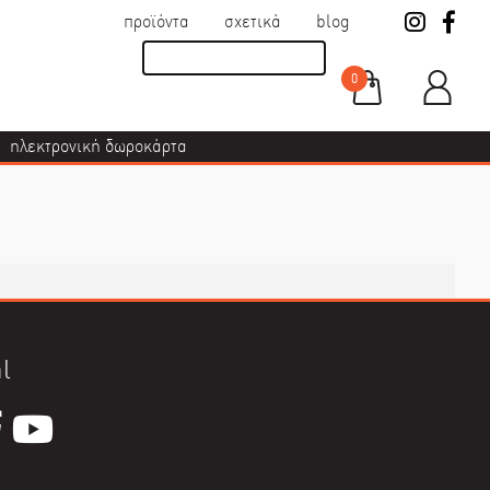
προϊόντα
σχετικά
blog
0
ηλεκτρονική δωροκάρτα
l