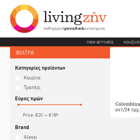
new arrivals
κουζίνα
ΦΙΛΤΡΑ
Κατηγορίες προϊόντων
Κουζίνα
Τραπέζι
Εύρος τιμών
Colombina
σετ/24 τμχ.
Price:
€20
—
€189
Brand
Alessi