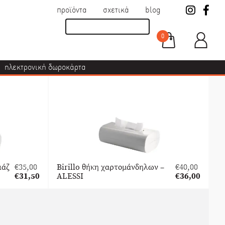
προϊόντα
σχετικά
blog
0
ηλεκτρονική δωροκάρτα
ιάζ
€
35,00
Birillo θήκη χαρτομάνδηλων –
€
40,00
Original
Original
€
31,50
ALESSI
€
36,00
price
Η
price
Η
was:
τρέχουσα
was:
τρέχουσα
€35,00.
τιμή
€40,00.
τιμή
είναι:
είναι:
€31,50.
€36,00.