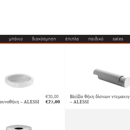
μπάνιο
διακόσμηση
έπιπλα
παιδικό
sales
€
30,00
Birillo θήκη δίσκων ντεμακιγ
Original
πουνοθήκη – ALESSI
€
27,00
– ALESSI
price
Η
was:
τρέχουσα
€30,00.
τιμή
είναι:
€27,00.