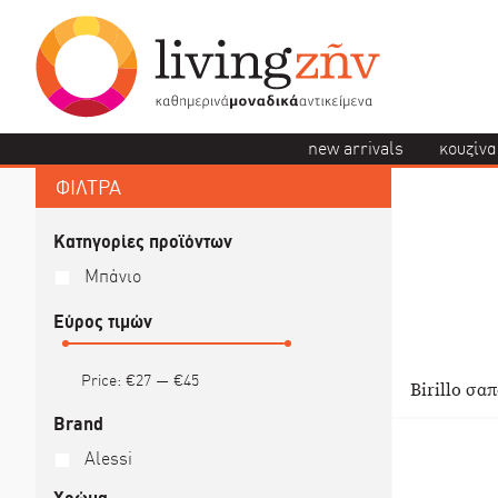
new arrivals
κουζίνα
ΦΙΛΤΡΑ
Κατηγορίες προϊόντων
Μπάνιο
Εύρος τιμών
Price:
€27
—
€45
Birillo σα
Brand
Alessi