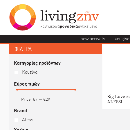
new arrivals
κουζίνα
ΦΙΛΤΡΑ
Κατηγορίες προϊόντων
Κουζίνα
Εύρος τιμών
Big Love κ
Price:
€7
—
€29
ALESSI
Brand
Alessi