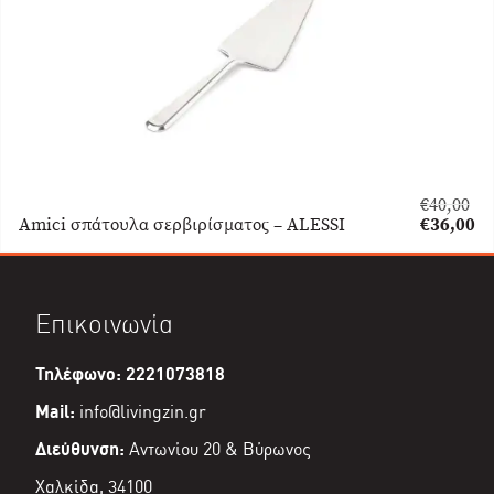
€
40,00
Original
Amici σπάτουλα σερβιρίσματος – ALESSI
€
36,00
price
Η
was:
τρέχουσα
€40,00.
τιμή
είναι:
Επικοινωνία
€36,00.
Τηλέφωνο: 2221073818
Mail:
info@livingzin.gr
Διεύθυνση:
Αντωνίου 20 & Βύρωνος
Χαλκίδα, 34100