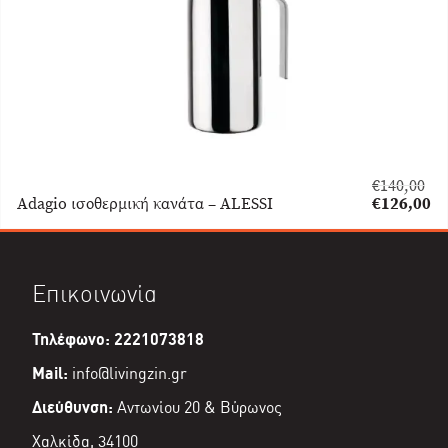
€
140,00
Original
Adagio ισοθερμική κανάτα – ALESSI
€
126,00
price
Η
was:
τρέχουσα
€140,00.
τιμή
είναι:
Επικοινωνία
€126,00.
Τηλέφωνο: 2221073818
Mail:
info@livingzin.gr
Διεύθυνση:
Αντωνίου 20 & Βύρωνος
Χαλκίδα, 34100