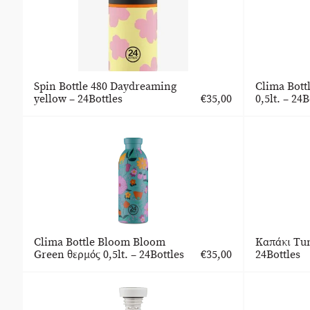
Spin Bottle 480 Daydreaming
Clima Bott
yellow – 24Bottles
€
35,00
0,5lt. – 24B
Clima Bottle Bloom Bloom
Καπάκι Tum
Green θερμός 0,5lt. – 24Bottles
€
35,00
24Bottles