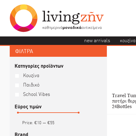
new arrivals
κουζίνα
ΦΙΛΤΡΑ
Κατηγορίες προϊόντων
Κουζίνα
Παιδικό
School Vibes
Travel Tu
ποτήρι θερμ
24Bottles
Εύρος τιμών
Price:
€10
—
€55
Brand