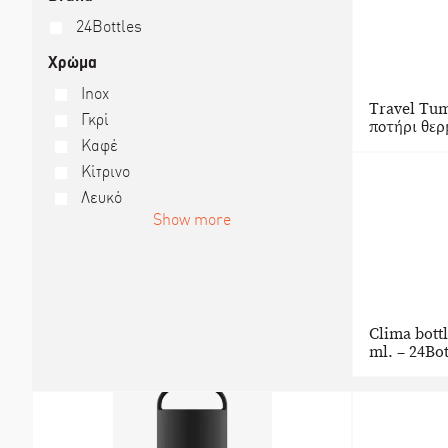
24Bottles
Χρώμα
Inox
Travel Tum
Γκρί
ποτήρι θερμ
Καφέ
Κίτρινο
Λευκό
Show more
Clima bott
ml. – 24Bot