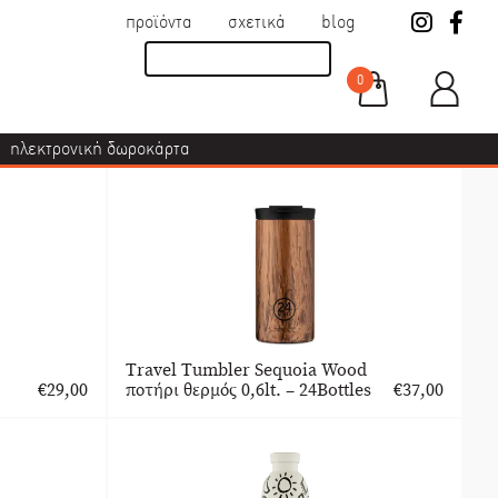
προϊόντα
σχετικά
blog
0
ηλεκτρονική δωροκάρτα
Travel Tumbler Sequoia Wood
€
29,00
ποτήρι θερμός 0,6lt. – 24Bottles
€
37,00