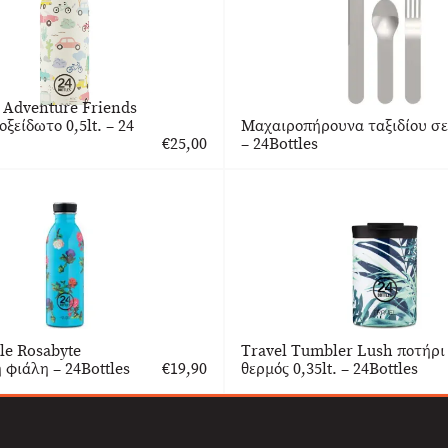
e Adventure Friends
ξείδωτο 0,5lt. – 24
Μαχαιροπήρουνα ταξιδίου σε
€
25,00
– 24Bottles
le Rosabyte
Travel Tumbler Lush ποτήρι
 φιάλη – 24Bottles
€
19,90
θερμός 0,35lt. – 24Bottles