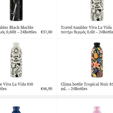
bler Black Marble
Travel tumbler Viva La Vida
ός 0,60lt – 24Bottles
€
37,00
ποτήρι θερμός 0,6lt – 24Bottl
le Viva La Vida 850
Clima bottle Tropical Noir 8
tles
€
46,90
ml. – 24Bottles