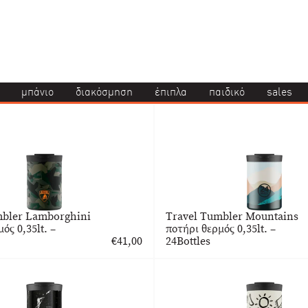
μπάνιο
διακόσμηση
έπιπλα
παιδικό
sales
mbler Lamborghini
Travel Tumbler Mountains
ός 0,35lt. –
ποτήρι θερμός 0,35lt. –
€
41,00
24Bottles